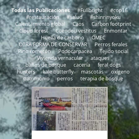
Todas las Publicaciones
#Fullbright
#cop16
#restauración
#salud
#shinrinyoku
Calentamiento global
Caos
Carbon footprint
Cloud forest
Coendou vestitus
Enmontar
Huella de carbono
OMEC
OTRA FORMA DE CONSERVAR
Perros ferales
Pino romerón
Podocarpacea
Tejido social
Vivienda vernacular
ataques
baños de bosque
cacería
feral dogs
hunters
kale butterfly
mascotas
oxígeno
patrimonio
perros
terapia de bosque