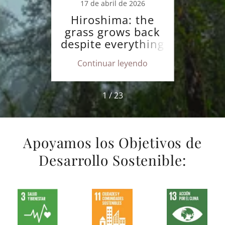
 2019
17 de abril de 2026
17
aleza
Hiroshima: the
Hir
grass grows back
la h
despite everything
crec
ndo
Continuar leyendo
Co
1 / 23
Apoyamos los Objetivos de
Desarrollo Sostenible: